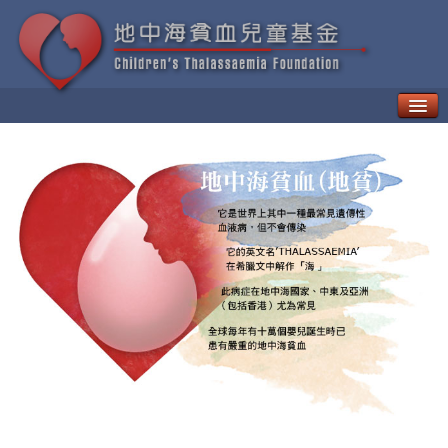
甚麼是地中海貧血？
如何治療「地貧」
地中海貧血的併發症
新一代療法
病人日常生活需知
地中海貧血的遺傳與預防
地中海貧血兒童基金
地中海貧血教育及輔導中心
貧友資訊
最新動向
地貧資訊
地貧活動
資訊天地